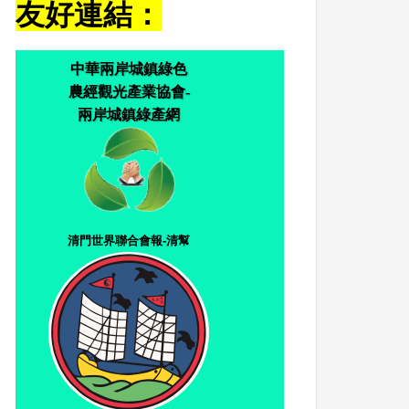
友好連結：
中華兩岸城鎮綠色
農經觀光產業協會-
兩岸城鎮綠產網
清門世界聯合會報-清幫