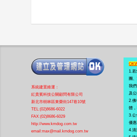
OK
1.
團、
我們
系統
建置
維運：
及公
紅貴賓科技公關顧問有限公司
2.
新北市樹林區東榮街147巷10號
體，
TEL:(02)8686-6022
3.
公
FAX:(02)8686-6029
優惠
http://www.kmdog.com.tw
4.
清
email:
max@mail.kmdog.com.tw