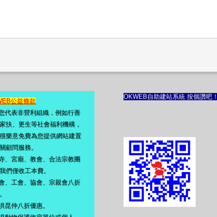
OKWEB自助建站系統 按個讚吧
WEB公益條款
若您代表非營利組織，例如行善
家扶、更生等社會福利機構，
很樂意免費為您提供網站建置
關顧問服務。
佛寺、宮廟、教會、合法宗教團
我們僅收工本費。
會、工會、協會、宗親會八折
。
洪昆仲八折優惠。