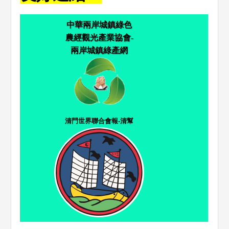
中華兩岸城鎮綠色
農經觀光產業協會-
兩岸城鎮綠產網
清門世界聯合會報-清幫