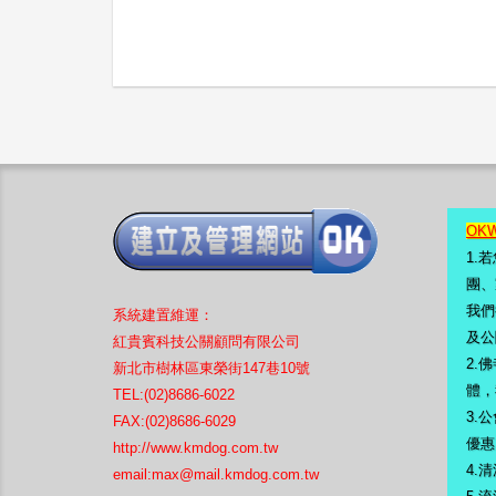
OK
1.
團、
我們
系統
建置
維運：
及公
紅貴賓科技公關顧問有限公司
2.
新北市樹林區東榮街147巷10號
體，
TEL:(02)8686-6022
3.
公
FAX:(02)8686-6029
優惠
http://www.kmdog.com.tw
4.
清
email:
max@mail.kmdog.com.tw