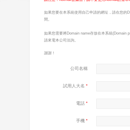
如果您要在本系統使用自己申請的網址，請在您的DNS伺
間。
如果您需要將Domain name存放在本系統(Domain pa
請來電本公司洽詢。
謝謝！
公司名稱
試用人大名
*
電話
*
手機
*