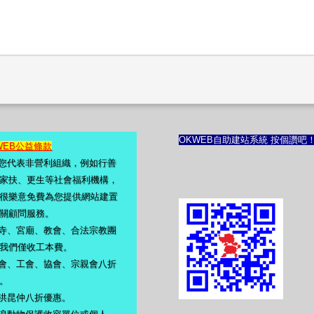
OKWEB自助建站系統 按個讚吧
WEB公益條款
若您代表非營利組織，例如行善
家扶、更生等社會福利機構，
很樂意免費為您提供網站建置
關顧問服務。
佛寺、宮廟、教會、合法宗教團
我們僅收工本費。
會、工會、協會、宗親會八折
。
洪昆仲八折優惠。