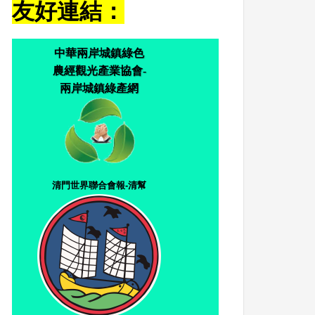
友好連結：
中華兩岸城鎮綠色
農經觀光產業協會-
兩岸城鎮綠產網
清門世界聯合會報-清幫