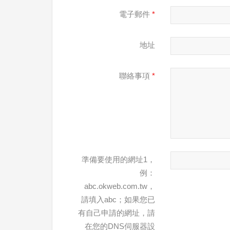
電子郵件
*
地址
聯絡事項
*
準備要使用的網址1，
例：
abc.okweb.com.tw，
請填入abc；如果您已
有自己申請的網址，請
在您的DNS伺服器設