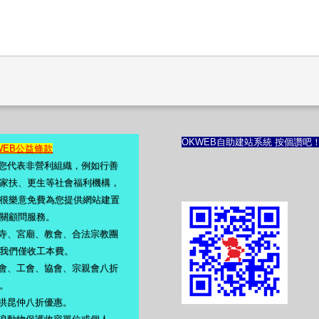
OKWEB自助建站系統 按個讚吧
WEB公益條款
若您代表非營利組織，例如行善
家扶、更生等社會福利機構，
很樂意免費為您提供網站建置
關顧問服務。
佛寺、宮廟、教會、合法宗教團
我們僅收工本費。
會、工會、協會、宗親會八折
。
洪昆仲八折優惠。