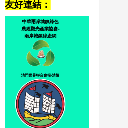
友好連結：
中華兩岸城鎮綠色
農經觀光產業協會-
兩岸城鎮綠產網
清門世界聯合會報-清幫