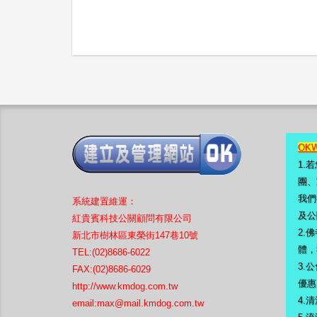
OK
1.
團、
我們
系統
建置
維運：
及公
紅貴賓科技公關顧問有限公司
2.
新北市樹林區東榮街147巷10號
體，
TEL:(02)8686-6022
3.
公
FAX:(02)8686-6029
優惠
http://www.kmdog.com.tw
4.
清
email:
max@mail.kmdog.com.tw