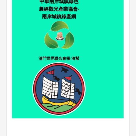
中華兩岸城鎮綠色
農經觀光產業協會-
兩岸城鎮綠產網
清門世界聯合會報-清幫