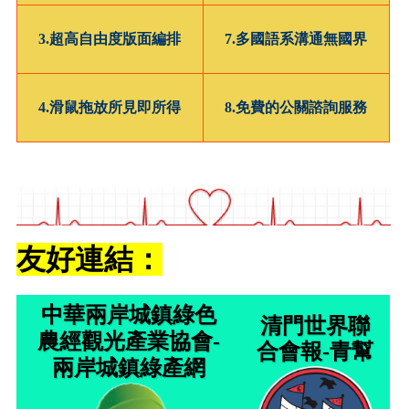
3.超高自由度版面編排
7.多國語系溝通無國界
4.滑鼠拖放所見即所得
8.免費的公關諮詢服務
友好連結：
中華兩岸城鎮綠色
清門世界聯
農經觀光產業協會-
合會報-青幫
兩岸城鎮綠產網