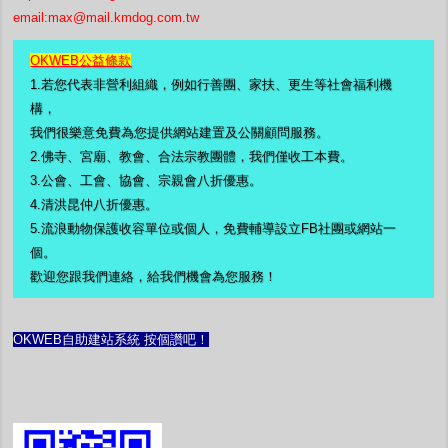
email:
max@mail.kmdog.com.tw
OKWEB公益條款
1.若您代表非營利組織，例如行善團、家扶、更生等社會福利機
構，
我們很樂意免費為您提供網站建置及公關顧問服務。
2.佛寺、宮廟、教會、合法宗教團體，
我們僅收工本費。
3.
公會、工會、協會、宗親會八折優惠。
4.
清洪昆仲八折優惠。
5.流浪動物保護收容單位或個人，免費輔導設立FB社團或網站一
個。
歡迎您跟我們連絡，給我們機會為您服務！
OKWEB自助建站系統 按個讚吧！