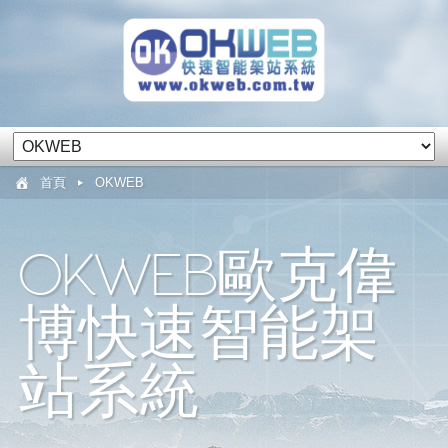
首頁
OKWEB
OKWEB歐克偉
博快速智能架
站系統