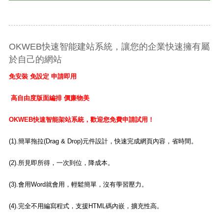
OKWEB快速智能建站系統，讓您的企業快速擁有屬
於自己的網站
免安裝
免設定
申請即用
高自由度版面編排 價廉物美
OKWEB快速智能架站系統，歡迎您免費申請試用！
(1).簡單拖拉(Drag & Drop)元件設計，快速完成網頁內容，省時間。
(2).所見即所得，一次到位，降成本。
(3).會用Word就會用，輕鬆簡單，沒有學習壓力
。
(4).完全不用編寫程式，支援HTML碼內嵌，擴充性高
。