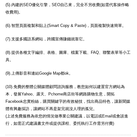
(5).內建的SEO優化引擎，SEO自己來，完全不另收費(如需代客操作略
收費用)。
(6).智慧頁面複製和貼上(Smart Copy & Paste)，頁面複製快速簡單。
(7).支援多國語系網站，跨國宣傳賺錢就靠它。
(8).提供各種文字編排、表格、圖庫、檔案下載、FAQ、聯繫表單等小工
具。
(9).上傳影音和連結Google Map都ok。
(10).免費的整體公關媒體顧問諮詢服務，教您如何以建置官方網站為
本，發展Yahoo、露天、Pchome商店街等網路購物生意，開拓
Facebook忠實粉絲，購買關鍵字的有效秘技，找出商品特色，讓新聞媒
體有興趣採訪，讓網站不再是架完就沒人理的孤兒。
(上述免費服務為依您的情況做專業公關建議，以電話或Email或會談進
行，如需正式建議書文件或提供課程、委托執行工作需另付費)